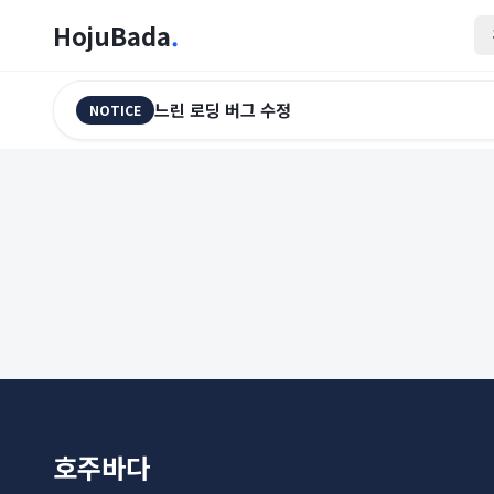
HojuBada
.
느린 로딩 버그 수정
NOTICE
호주바다