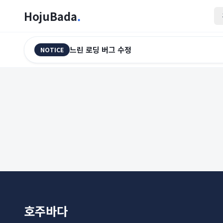
HojuBada
.
느린 로딩 버그 수정
NOTICE
호주바다