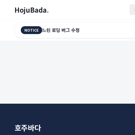
HojuBada
.
느린 로딩 버그 수정
NOTICE
호주바다