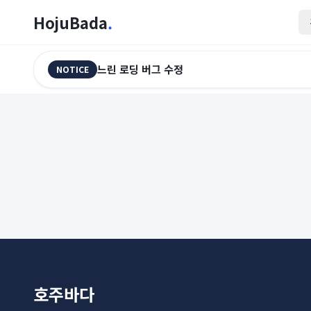
HojuBada
.
느린 로딩 버그 수정
NOTICE
호주바다